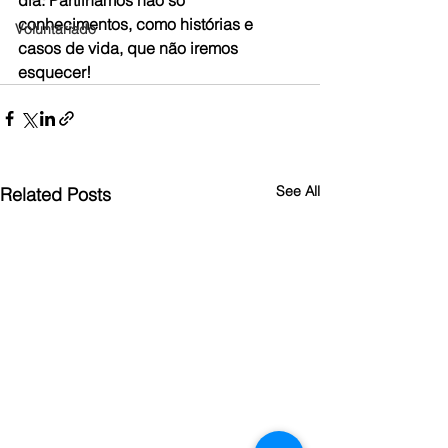
dia. Partilhámos não só 
conhecimentos, como histórias e 
Voluntariado
casos de vida, que não iremos 
esquecer! 
See All
Related Posts