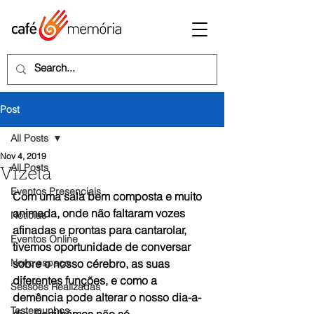
Post
All Posts
Nov 4, 2019
All Posts
Vizela
Eventos Presenciais
Com uma sala bem composta e muito 
animada, onde não faltaram vozes 
Notícias
afinadas e prontas para cantarolar, 
Eventos Online
tivemos oportunidade de conversar 
Novo espaço
sobre o nosso cérebro, as suas 
diferentes funções, e como a 
Sessões Realizadas
demência pode alterar o nosso dia-a-
Testemunhos