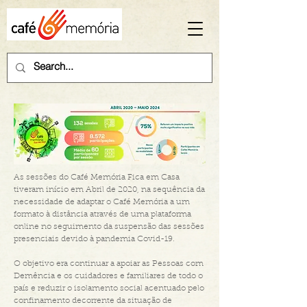
As sessões do Café Memória Fica em Casa
tiveram início em Abril de 2020, na sequência da
necessidade de adaptar o Café Memória a um
formato à distância através de uma plataforma
online no seguimento da suspensão das sessões
presenciais devido à pandemia Covid-19.
O objetivo era continuar a apoiar as Pessoas com
Demência e os cuidadores e familiares de todo o
país e reduzir o isolamento social acentuado pelo
confinamento decorrente da situação de