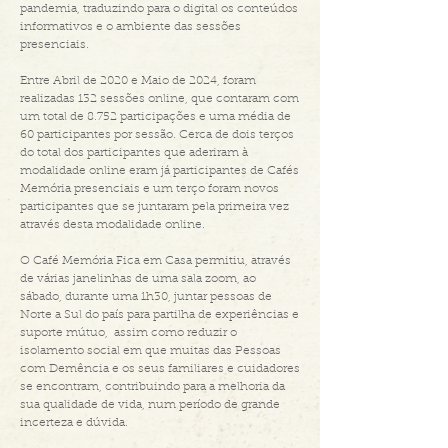
pandemia, traduzindo para o digital os conteúdos
informativos e o ambiente das sessões
presenciais.
Entre Abril de 2020 e Maio de 2024, foram
realizadas 132 sessões online, que contaram com
um total de 8.752 participações e uma média de
60 participantes por sessão. Cerca de dois terços
do total dos participantes que aderiram à
modalidade online eram já participantes de Cafés
Memória presenciais e um terço foram novos
participantes que se juntaram pela primeira vez
através desta modalidade online.
O Café Memória Fica em Casa permitiu, através
de várias janelinhas de uma sala zoom, ao
sábado, durante uma 1h30, juntar pessoas de
Norte a Sul do país para partilha de experiências e
suporte mútuo, assim como reduzir o
isolamento social em que muitas das Pessoas
com Demência e os seus familiares e cuidadores
se encontram, contribuindo para a melhoria da
sua qualidade de vida, num período de grande
incerteza e dúvida.