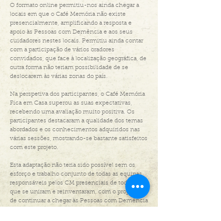
O formato online permitiu-nos ainda chegar a
locais em que o Café Memória não existe
presencialmente, amplificando a resposta e
apoio às Pessoas com Demência e aos seus
cuidadores nestes locais. Permitiu ainda contar
com a participação de vários oradores
convidados, que face à localização geográfica, de
outra forma não teriam possibilidade de se
deslocarem às várias zonas do país.
Na perspetiva dos participantes, o Café Memória
Fica em Casa superou as suas expectativas,
recebendo uma avaliação muito positiva. Os
participantes destacaram a qualidade dos temas
abordados e os conhecimentos adquiridos nas
várias sessões, mostrando-se bastante satisfeitos
com este projeto.
Esta adaptação não teria sido possível sem os
esforço e trabalho conjunto de todas as equipas
responsáveis pelos CM presenciais de todo o país
que se uniram e reinventaram, com o propósito
de continuar a chegar às Pessoas com Demência
e seus cuidadores. Por isso, o nosso
agradecimento a todas as equipas assim como