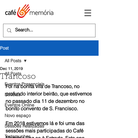
Post
All Posts
Dec 11, 2019
All Posts
Trancoso
Eventos Presenciais
Foi na bonita vila de Trancoso, no 
profundo interior beirão, que estivemos 
Notícias
no passado dia 11 de dezembro no 
Eventos Online
bonito convento de S. Francisco. 
Novo espaço
Em 2018 estivemos lá e foi uma das 
Sessões Realizadas
sessões mais participadas do Café 
Testemunhos