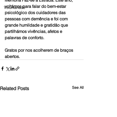
Memória Faz-se à Estrada. Este ano, 
voltámos para falar do bem-estar 
Voluntariado
psicológico dos cuidadores das 
pessoas com demência e foi com 
grande humildade e gratidão que 
partilhámos vivências, afetos e 
palavras de conforto.
Gratos por nos acolherem de braços 
abertos.
See All
Related Posts