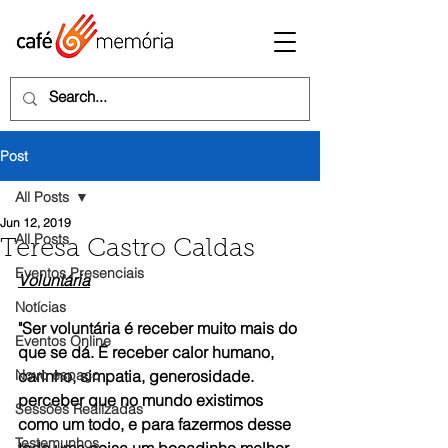
Post
All Posts
Jun 12, 2019
All Posts
Teresa Castro Caldas
Eventos Presenciais
Voluntária
Notícias
"Ser voluntária é receber muito mais do 
Eventos Online
que se dá. É receber calor humano, 
Novo espaço
carinho, simpatia, generosidade. 
perceber que no mundo existimos 
Sessões Realizadas
como um todo, e para fazermos desse 
Testemunhos