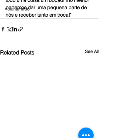
todo uma coisa um bocadinho melhor 
podemos dar uma pequena parte de 
Voluntariado
nós e receber tanto em troca!"
See All
Related Posts