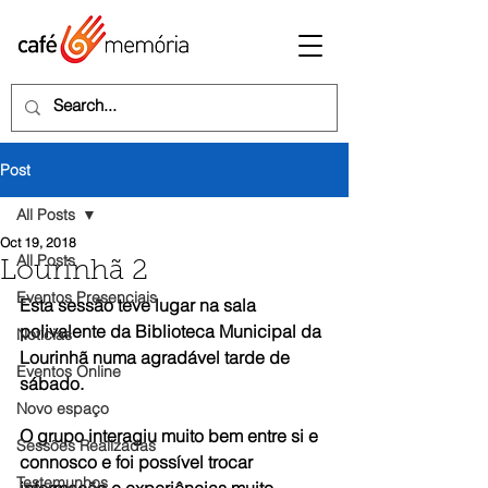
Post
All Posts
Oct 19, 2018
All Posts
Lourinhã 2
Eventos Presenciais
Esta sessão teve lugar na sala 
polivalente da Biblioteca Municipal da 
Notícias
Lourinhã numa agradável tarde de 
Eventos Online
sábado. 
Novo espaço
O grupo interagiu muito bem entre si e 
Sessões Realizadas
connosco e foi possível trocar 
Testemunhos