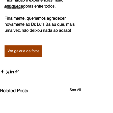
informação e experiências muito 
enriquecedoras entre todos. 
Voluntariado
Finalmente, queríamos agradecer 
novamente ao Dr. Luís Balau que, mais 
uma vez, não deixou nada ao acaso!
Ver galeria de fotos
See All
Related Posts