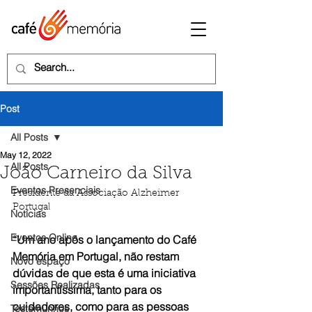
Post
All Posts
May 12, 2022
All Posts
João Carneiro da Silva
Eventos Presenciais
Presidente da Associação Alzheimer 
Portugal
Notícias
Eventos Online
“Um ano após o lançamento do Café 
Memória em Portugal, não restam 
Novo espaço
dúvidas de que esta é uma iniciativa 
Sessões Realizadas
importantíssima, tanto para os 
cuidadores, como para as pessoas 
Testemunhos