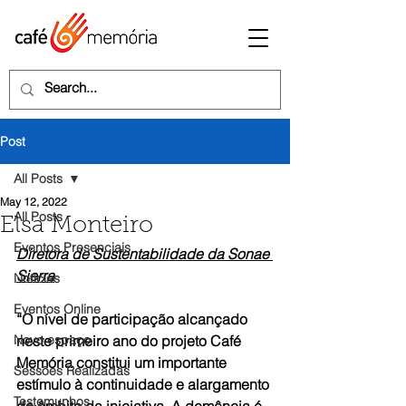
Post
All Posts
May 12, 2022
All Posts
Elsa Monteiro
Eventos Presenciais
Diretora de Sustentabilidade da Sonae 
Sierra
Notícias
Eventos Online
“O nível de participação alcançado 
Novo espaço
neste primeiro ano do projeto Café 
Memória constitui um importante 
Sessões Realizadas
estímulo à continuidade e alargamento 
Testemunhos