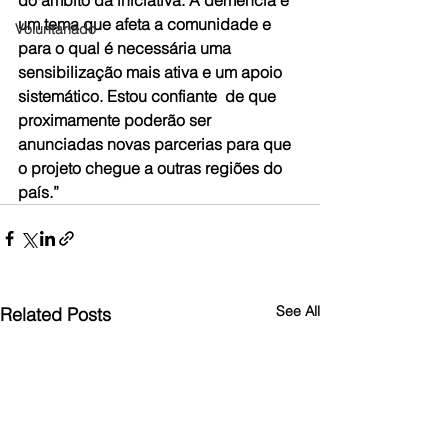
do âmbito da iniciativa. A demência é 
um tema que afeta a comunidade e 
Voluntariado
para o qual é necessária uma 
sensibilização mais ativa e um apoio 
sistemático. Estou confiante  de que 
proximamente poderão ser 
anunciadas novas parcerias para que 
o projeto chegue a outras regiões do 
país.”
See All
Related Posts