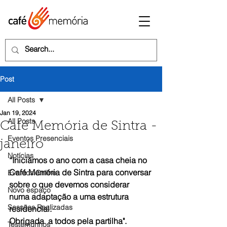
Post
All Posts
Jan 19, 2024
All Posts
Café Memória de Sintra -
Eventos Presenciais
janeiro
Notícias
“Iniciámos o ano com a casa cheia no 
Café Memória de Sintra para conversar 
Eventos Online
sobre o que devemos considerar 
Novo espaço
numa adaptação a uma estrutura 
Sessões Realizadas
residencial.
Obrigada  a todos pela partilha".
Testemunhos