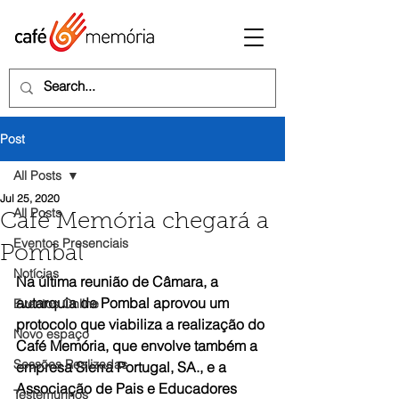
Post
All Posts
Jul 25, 2020
All Posts
Café Memória chegará a
Eventos Presenciais
Pombal
Notícias
Na última reunião de Câmara, a 
autarquia de Pombal aprovou um 
Eventos Online
protocolo que viabiliza a realização do 
Novo espaço
Café Memória, que envolve também a 
Sessões Realizadas
empresa Sierra Portugal, SA., e a 
Associação de Pais e Educadores 
Testemunhos