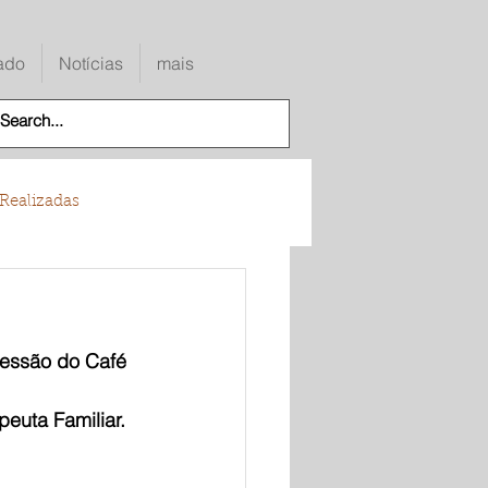
ado
Notícias
mais
Realizadas
essão do Café 
peuta Familiar.