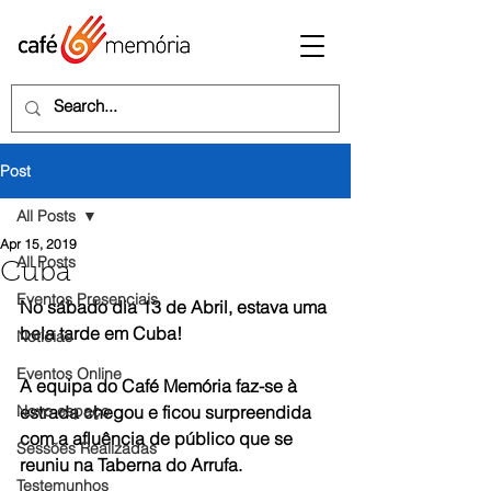
Post
All Posts
Apr 15, 2019
All Posts
Cuba
Eventos Presenciais
No sábado dia 13 de Abril, estava uma 
bela tarde em Cuba!
Notícias
Eventos Online
A equipa do Café Memória faz-se à 
Novo espaço
estrada chegou e ficou surpreendida 
com a afluência de público que se 
Sessões Realizadas
reuniu na Taberna do Arrufa.
Testemunhos