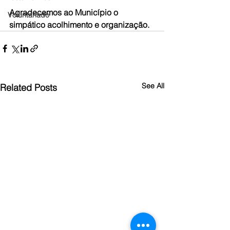
Agradecemos ao Município o 
Voluntariado
simpático acolhimento e organização.
See All
Related Posts