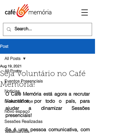
Post
All Posts
Aug 19, 2021
All Posts
Seja Voluntário no Café
Eventos Presenciais
Memória!
Notícias
O Café Memória está agora a recrutar 
Voluntários, por todo o país, para 
Eventos Online
ajudar a dinamizar Sessões 
Novo espaço
presenciais!
Sessões Realizadas
Se é uma pessoa comunicativa, com 
Testemunhos