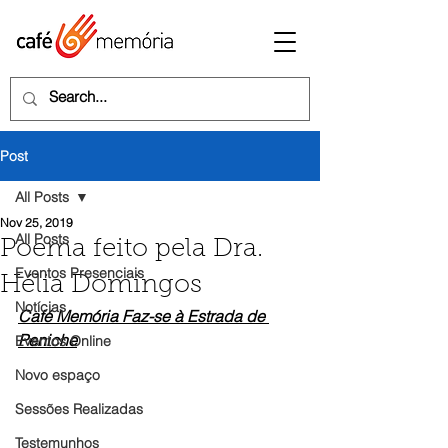
Post
All Posts
Nov 25, 2019
All Posts
Poema feito pela Dra.
Eventos Presenciais
Hélia Domingos
Notícias
Café Memória Faz-se à Estrada de 
Peniche
Eventos Online
Novo espaço
Sessões Realizadas
Testemunhos