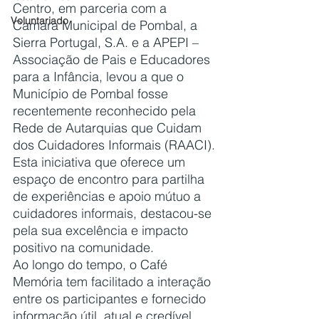
Centro, em parceria com a 
Voluntariado
Camara Municipal de Pombal, a 
Sierra Portugal, S.A. e a APEPI – 
Associação de Pais e Educadores 
para a Infância, levou a que o 
Município de Pombal fosse 
recentemente reconhecido pela 
Rede de Autarquias que Cuidam 
dos Cuidadores Informais (RAACI).
Esta iniciativa que oferece um 
espaço de encontro para partilha 
de experiências e apoio mútuo a 
cuidadores informais, destacou-se 
pela sua excelência e impacto 
positivo na comunidade.
Ao longo do tempo, o Café 
Memória tem facilitado a interação 
entre os participantes e fornecido 
informação útil, atual e credível.