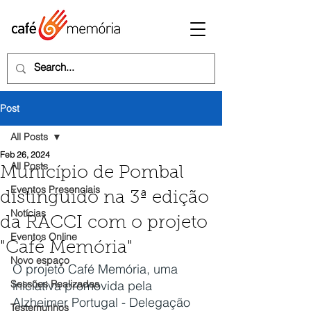
Post
All Posts
Feb 26, 2024
All Posts
Município de Pombal
Eventos Presenciais
distinguido na 3ª edição
Notícias
da RACCI com o projeto
Eventos Online
"Café Memória"
Novo espaço
O projeto Café Memória, uma 
Sessões Realizadas
iniciativa promovida pela 
Alzheimer Portugal - Delegação 
Testemunhos