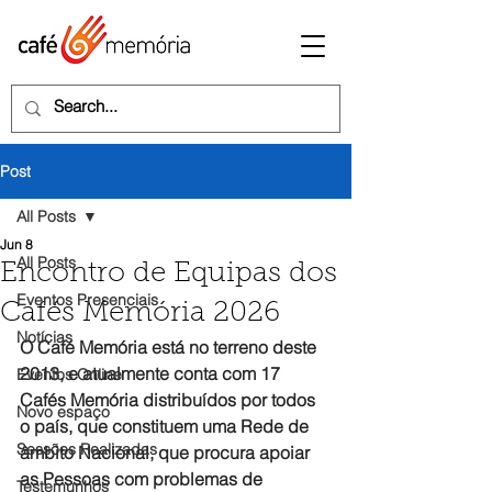
Post
All Posts
Jun 8
All Posts
Encontro de Equipas dos
Eventos Presenciais
Cafés Memória 2026
Notícias
O Café Memória está no terreno deste 
2013, e atualmente conta com 17 
Eventos Online
Cafés Memória distribuídos por todos 
Novo espaço
o país, que constituem uma Rede de 
Sessões Realizadas
âmbito Nacional, que procura apoiar 
as Pessoas com problemas de 
Testemunhos