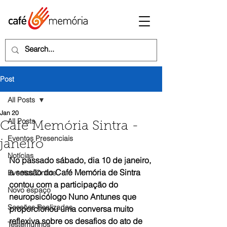
Post
All Posts
Jan 20
All Posts
Café Memória Sintra -
Eventos Presenciais
janeiro
Notícias
No passado sábado, dia 10 de 
j
aneiro, 
a sessão do Café Memória de Sintra 
Eventos Online
contou com a participação do 
Novo espaço
neuropsicólogo Nuno Antunes que 
Sessões Realizadas
proporcionou uma conversa muito 
reflexiva sobre os desafios do ato de 
Testemunhos