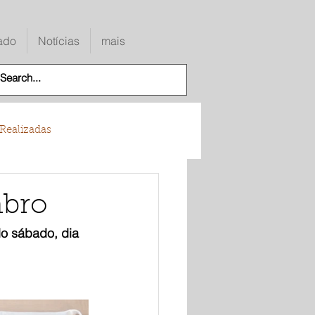
ado
Notícias
mais
Realizadas
mbro
o sábado, dia 