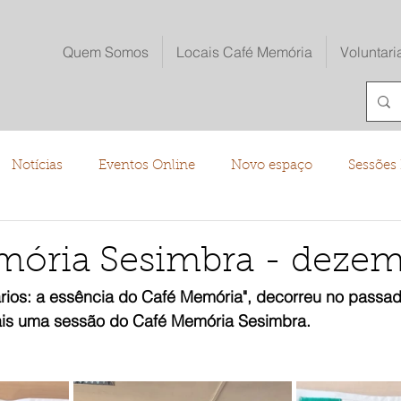
Quem Somos
Locais Café Memória
Voluntari
Notícias
Eventos Online
Novo espaço
Sessões 
o
mória Sesimbra - deze
ários: a essência do Café Memória", decorreu no passad
is uma sessão do Café Memória Sesimbra.