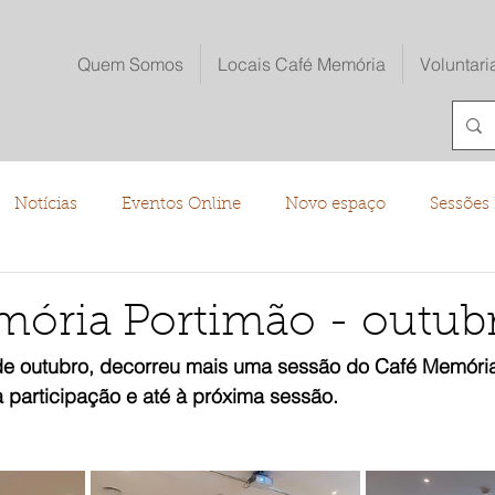
Quem Somos
Locais Café Memória
Voluntari
Notícias
Eventos Online
Novo espaço
Sessões 
o
mória Portimão - outub
de outubro, decorreu mais uma sessão do Café Memória
 participação e até à próxima sessão.