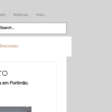
ado
Notícias
mais
Realizadas
ro
 em Portimão. 