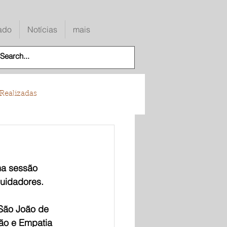
ado
Notícias
mais
Realizadas
a sessão 
uidadores.
 São João de 
ão e Empatia 