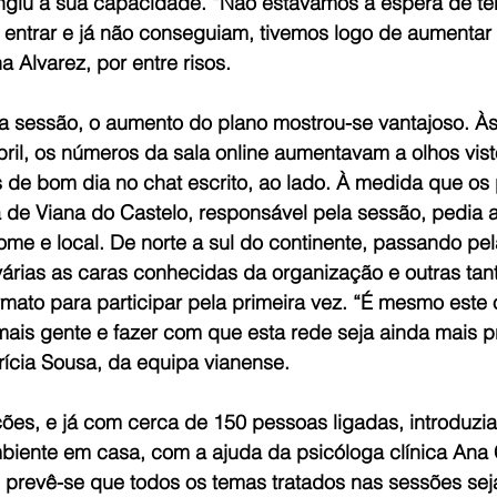
ngiu a sua capacidade. “Não estávamos à espera de ter 
entrar e já não conseguiam, tivemos logo de aumentar 
a Alvarez, por entre risos.
a sessão, o aumento do plano mostrou-se vantajoso. Às
ril, os números da sala online aumentavam a olhos vist
e bom dia no chat escrito, ao lado. À medida que os p
 de Viana do Castelo, responsável pela sessão, pedia 
me e local. De norte a sul do continente, passando pela
árias as caras conhecidas da organização e outras tant
rmato para participar pela primeira vez. “É mesmo este 
 mais gente e fazer com que esta rede seja ainda mais 
trícia Sousa, da equipa vianense.
ões, e já com cerca de 150 pessoas ligadas, introduzia
iente em casa, com a ajuda da psicóloga clínica Ana 
 prevê-se que todos os temas tratados nas sessões seja