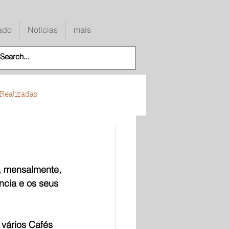
ado
Notícias
mais
Realizadas
, mensalmente, 
cia e os seus 
vários Cafés 