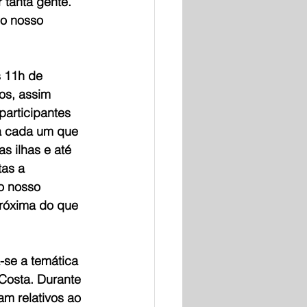
tanta gente. 
o nosso 
 11h de 
os, assim 
articipantes 
a cada um que 
s ilhas e até 
as a 
o nosso 
próxima do que 
-se a temática 
Costa. Durante 
m relativos ao 