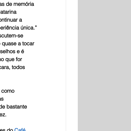
as de memória 
atarina 
ntinuar a 
riência única.”
scutem-se 
 quase a tocar 
selhos e é 
o que for 
ara, todos 
o como 
as 
de bastante 
ez.
es do 
Café 