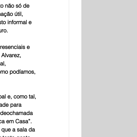
o não só de 
ção útil, 
to informal e 
ro.
resenciais e 
 Alvarez, 
l, 
omo podíamos, 
l e, como tal, 
dade para 
 videochamada 
ca em Casa”. 
 que a sala da 