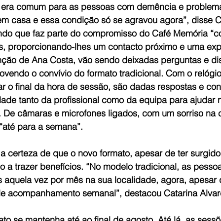
á era comum para as pessoas com demência e problem
m casa e essa condição só se agravou agora”, disse C
ndo que faz parte do compromisso do Café Memória “co
s, proporcionando-lhes um contacto próximo e uma expe
ção de Ana Costa, vão sendo deixadas perguntas e di
ovendo o convívio do formato tradicional. Com o relógio
r o final da hora de sessão, são dadas respostas e con
idade tanto da profissional como da equipa para ajudar n
. De câmaras e microfones ligados, com um sorriso na c
“até para a semana”.
 a certeza de que o novo formato, apesar de ter surgid
 a trazer benefícios. “No modelo tradicional, as pesso
 aquela vez por mês na sua localidade, agora, apesar 
de acompanhamento semanal”, destacou Catarina Alvar
to se mantenha até ao final de agosto. Até lá, as sessõ