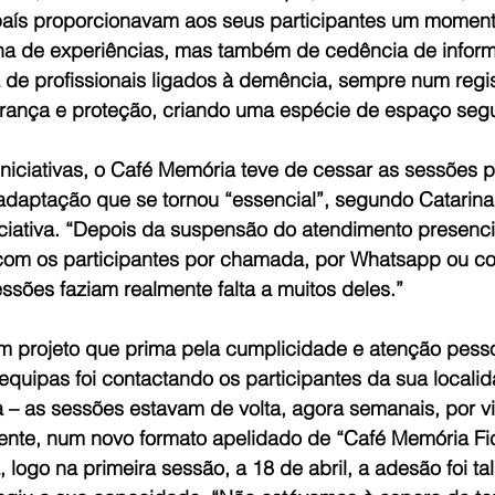
aís proporcionavam aos seus participantes um moment
lha de experiências, mas também de cedência de informa
de profissionais ligados à demência, sempre num regis
rança e proteção, criando uma espécie de espaço segu
niciativas, o Café Memória teve de cessar as sessões p
 adaptação que se tornou “essencial”, segundo Catarina
ciativa. “Depois da suspensão do atendimento presencia
com os participantes por chamada, por Whatsapp ou c
sões faziam realmente falta a muitos deles.”
 projeto que prima pela cumplicidade e atenção pessoa
equipas foi contactando os participantes da sua locali
va – as sessões estavam de volta, agora semanais, por
gente, num novo formato apelidado de “Café Memória Fi
 logo na primeira sessão, a 18 de abril, a adesão foi tal