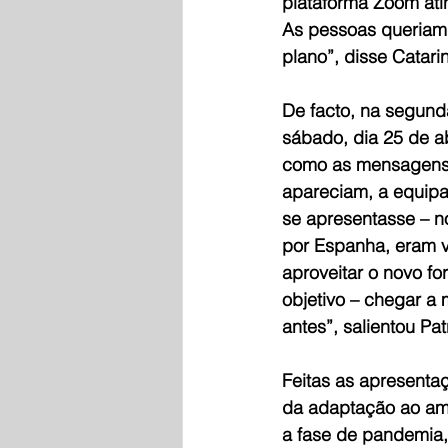
plataforma Zoom ati
As pessoas queriam 
plano”, disse Catarin
De facto, na segund
sábado, dia 25 de ab
como as mensagens d
apareciam, a equipa
se apresentasse – no
por Espanha, eram v
aproveitar o novo fo
objetivo – chegar a
antes”, salientou Pa
Feitas as apresentaç
da adaptação ao amb
a fase de pandemia,