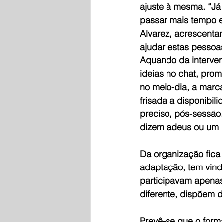
ajuste à mesma. “J
passar mais tempo e
Alvarez, acrescenta
ajudar estas pessoa
Aquando da interven
ideias no chat, prom
no meio-dia, a marca
frisada a disponibil
preciso, pós-sessão
dizem adeus ou um 
Da organização fica
adaptação, tem vindo
participavam apenas
diferente, dispõem 
Prevê-se que o forma