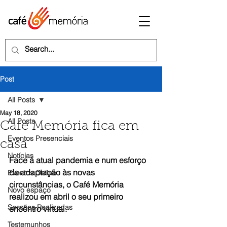
Post
All Posts
May 18, 2020
All Posts
Café Memória fica em
Eventos Presenciais
casa
Notícias
Face à atual pandemia e num esforço 
de adaptação às novas 
Eventos Online
circunstâncias, o Café Memória 
Novo espaço
realizou em abril o seu primeiro 
Sessões Realizadas
encontro virtual.
Testemunhos