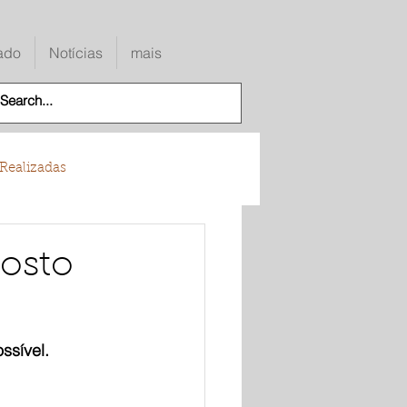
ado
Notícias
mais
Realizadas
osto
sível. 