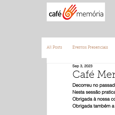
All Posts
Eventos Presenciais
Sep 3, 2023
Testemunhos
Voluntariad
Café Mem
Decorreu no passad
Nesta sessão pratic
Obrigada à nossa co
Obrigada também a t