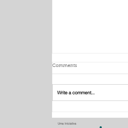
Comments
Write a comment...
Café Memória Oeiras -
julho
Uma Iniciativa