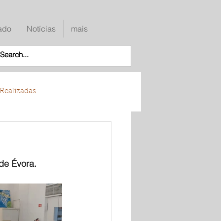
ado
Notícias
mais
Realizadas
de Évora.