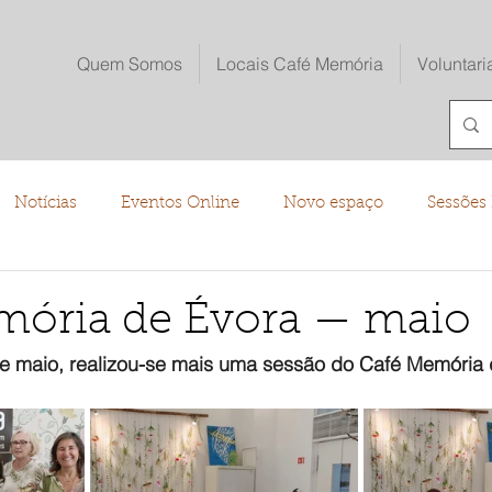
Quem Somos
Locais Café Memória
Voluntari
Notícias
Eventos Online
Novo espaço
Sessões 
o
mória de Évora — maio
e maio, realizou-se mais uma sessão do Café Memória 