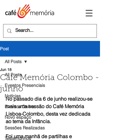
Post
All Posts
Jun 18
All Posts
Café Memória Colombo -
Eventos Presenciais
junho
Notícias
No passado dia 6 de junho realizou-se 
mais uma sessão do Café Memória 
Eventos Online
Lisboa-Colombo, desta vez dedicada 
Novo espaço
ao tema da Infância.
Sessões Realizadas
Foi uma manhã de partilhas e 
Testemunhos