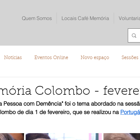
Quem Somos
Locais Café Memória
Voluntari
Notícias
Eventos Online
Novo espaço
Sessões 
o
ória Colombo - fevere
 Pessoa com Demência" foi o tema abordado na sessã
ombo de dia 1 de fevereiro, que se realizou na 
Portugá