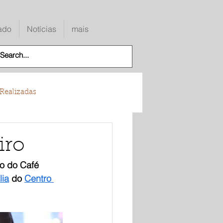
ado
Notícias
mais
Realizadas
iro
o do Café 
lia
 do 
Centro 