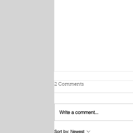
2 Comments
Write a comment...
Café Memória Oeiras -
Sort by:
Newest