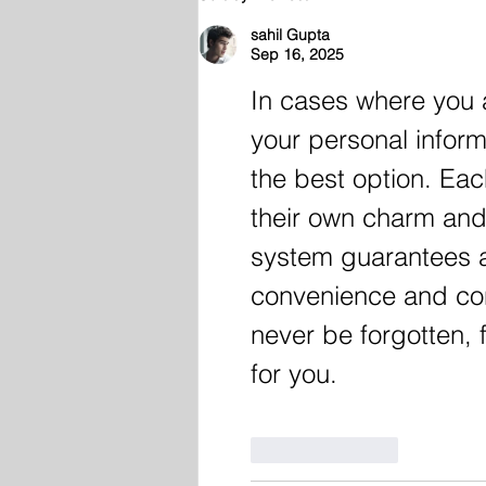
julho
sahil Gupta
Sep 16, 2025
In cases where you a
your personal informa
the best option. Eac
their own charm and 
system guarantees 
convenience and conf
never be forgotten, 
for you. 
Like
Reply