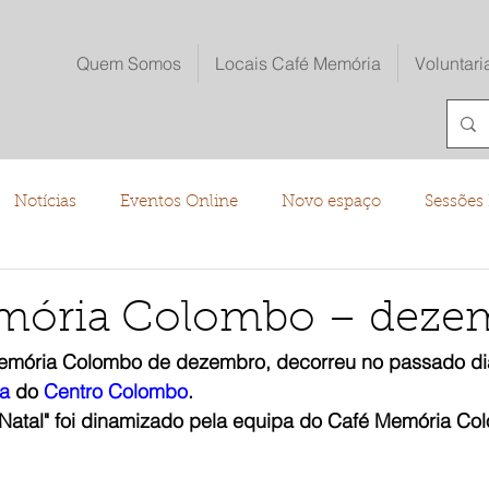
Quem Somos
Locais Café Memória
Voluntari
Notícias
Eventos Online
Novo espaço
Sessões 
o
mória Colombo – deze
emória Colombo de dezembro, decorreu no passado dia 
ia
 do 
Centro Colombo
.
Natal" foi dinamizado pela equipa do Café Memória Co