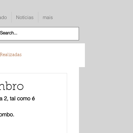
ado
Notícias
mais
Realizadas
mbro
2, tal como é 
lombo.