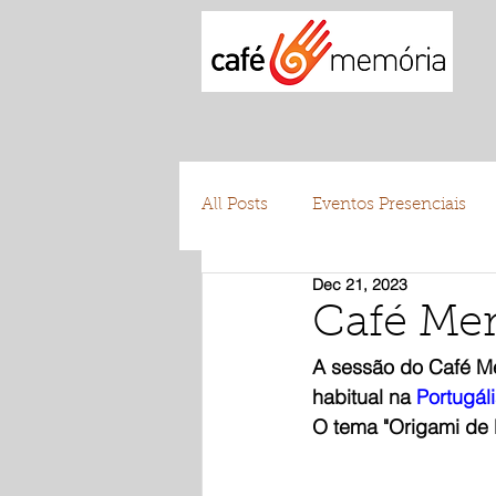
All Posts
Eventos Presenciais
Dec 21, 2023
Testemunhos
Voluntariad
Café Me
A sessão do Café M
habitual na 
Portugál
O tema "Origami de 