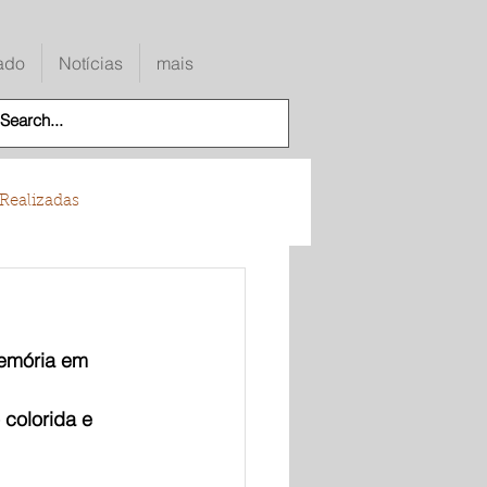
ado
Notícias
mais
Realizadas
emória em 
 colorida e 