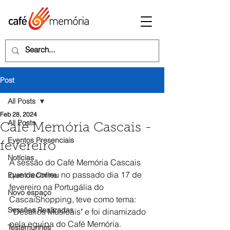
Post
All Posts
Feb 28, 2024
All Posts
Café Memória Cascais -
Eventos Presenciais
fevereiro
Notícias
A sessão do Café Memória Cascais 
que decorreu no passado dia 
17 de 
Eventos Online
fevereiro
 na Portugália do 
Novo espaço
CascaiShopping, teve como tema: 
Sessões Realizadas
 "Desafios Musicais" e foi dinamizado 
pela equipa do Café Memória.
Testemunhos