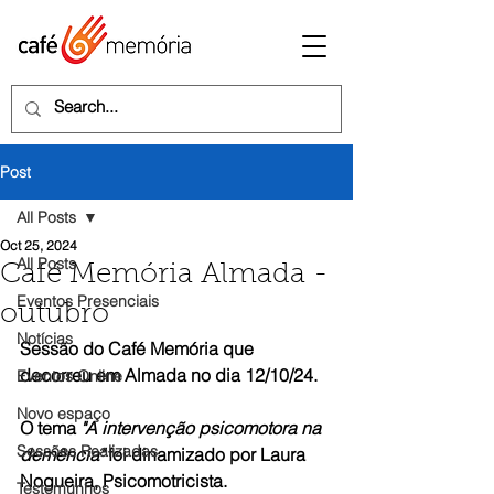
Post
All Posts
Oct 25, 2024
All Posts
Café Memória Almada -
Eventos Presenciais
outubro
Notícias
Sessão do Café Memória que 
decorreu em Almada no dia 12/10/24.
Eventos Online
Novo espaço
O tema 
"A intervenção psicomotora na 
Sessões Realizadas
demência"
 foi dinamizado por Laura 
Nogueira, Psicomotricista.
Testemunhos