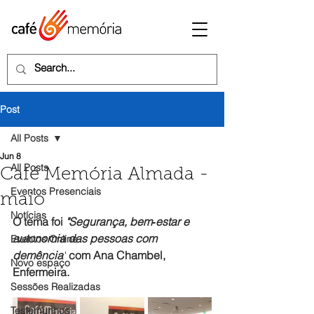
Post
All Posts
Jun 8
All Posts
Café Memória Almada -
Eventos Presenciais
maio
Notícias
O tema foi 
"Segurança, bem‑estar e 
autonomia das pessoas com 
Eventos Online
demência"
 com Ana Chambel, 
Novo espaço
Enfermeira.
Sessões Realizadas
Testemunhos