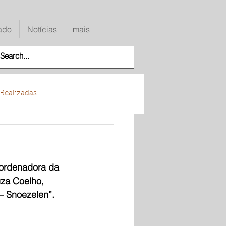
ado
Notícias
mais
Realizadas
oordenadora da 
za Coelho, 
 – Snoezelen”.