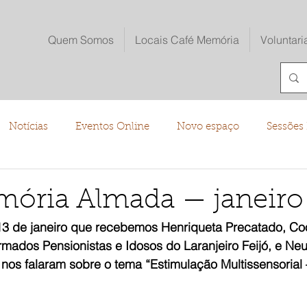
Quem Somos
Locais Café Memória
Voluntari
Notícias
Eventos Online
Novo espaço
Sessões 
o
mória Almada — janeiro
13 de janeiro que recebemos Henriqueta Precatado, C
mados Pensionistas e Idosos do Laranjeiro Feijó, e Neu
 nos falaram sobre o tema “Estimulação Multissensorial