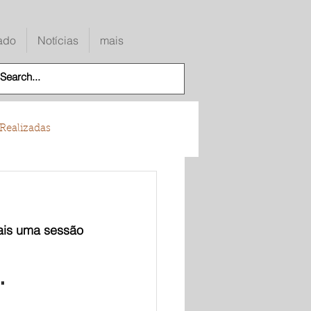
ado
Notícias
mais
Realizadas
ais uma sessão 
"