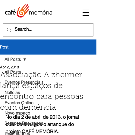
Post
All Posts
Apr 2, 2013
All Posts
Associação Alzheimer
Eventos Presenciais
lança espaços de
Notícias
encontro para pessoas
Eventos Online
com demência
Novo espaço
No dia 2 de abril de 2013, o jornal 
Sessões Realizadas
público divulgou o arranque do 
projeto CAFÉ MEMÓRIA.
Testemunhos